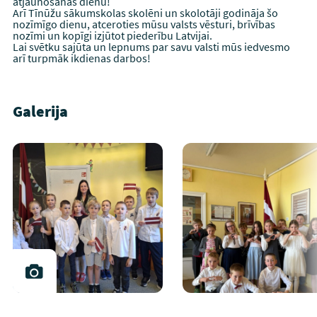
atjaunošanas dienu!
Arī Tīnūžu sākumskolas skolēni un skolotāji godināja šo
nozīmīgo dienu, atceroties mūsu valsts vēsturi, brīvības
nozīmi un kopīgi izjūtot piederību Latvijai.
Lai svētku sajūta un lepnums par savu valsti mūs iedvesmo
arī turpmāk ikdienas darbos!
Galerija