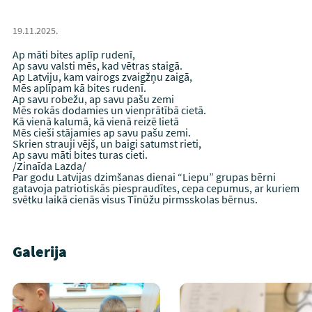
19.11.2025.
Ap māti bites aplīp rudenī,
Ap savu valsti mēs, kad vētras staigā.
Ap Latviju, kam vairogs zvaigžņu zaigā,
Mēs aplīpam kā bites rudenī.
Ap savu robežu, ap savu pašu zemi
Mēs rokās dodamies un vienprātībā cietā.
Kā vienā kalumā, kā vienā reizē lietā
Mēs cieši stājamies ap savu pašu zemi.
Skrien strauji vējš, un baigi satumst rieti,
Ap savu māti bites turas cieti.
/Zinaīda Lazda/
Par godu Latvijas dzimšanas dienai “Liepu” grupas bērni
gatavoja patriotiskās piespraudītes, cepa cepumus, ar kuriem
svētku laikā cienās visus Tīnūžu pirmsskolas bērnus.
Galerija