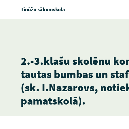
Tīnūžu sākumskola
2.-3.klašu skolēnu k
tautas bumbas un staf
(sk. I.Nazarovs, noti
pamatskolā).