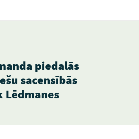
omanda piedalās
ešu sacensībās
ek Lēdmanes