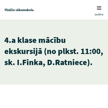
Tīnūžu sākumskola
Izvēlne
4.a klase mācību
ekskursijā (no plkst. 11:00,
sk. I.Finka, D.Ratniece).